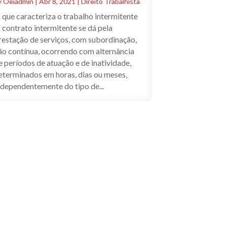
y
Oeiadmin
|
Abr 8, 2021
|
Direito Trabalhista
 que caracteriza o trabalho intermitente
 contrato intermitente se dá pela
restação de serviços, com subordinação,
ão contínua, ocorrendo com alternância
e períodos de atuação e de inatividade,
eterminados em horas, dias ou meses,
ndependentemente do tipo de...