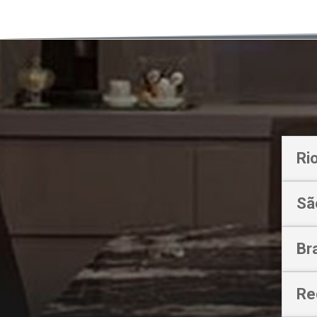
Ri
Sã
Bra
Re