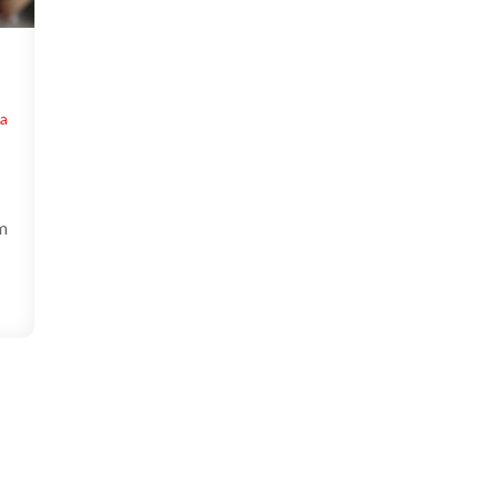
ta
um
o