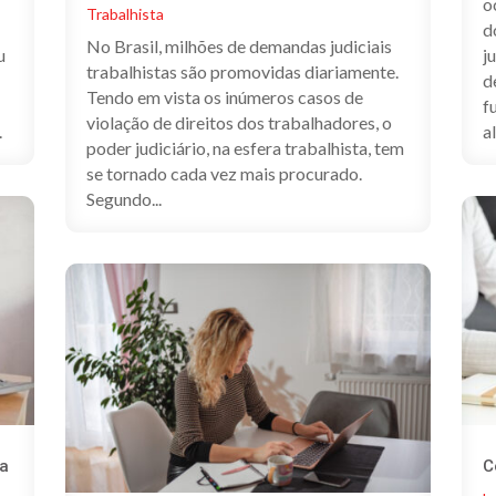
o
Trabalhista
d
No Brasil, milhões de demandas judiciais
u
j
trabalhistas são promovidas diariamente.
d
Tendo em vista os inúmeros casos de
f
violação de direitos dos trabalhadores, o
.
a
poder judiciário, na esfera trabalhista, tem
se tornado cada vez mais procurado.
Segundo...
da
C