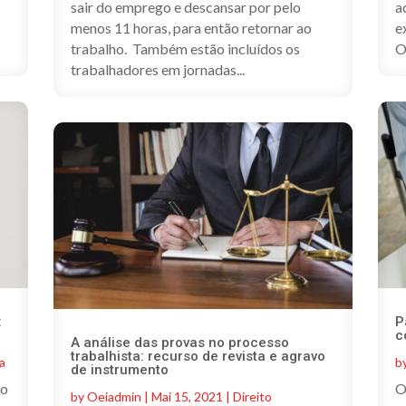
sair do emprego e descansar por pelo
a
menos 11 horas, para então retornar ao
e
trabalho. Também estão incluídos os
O
trabalhadores em jornadas...
:
P
c
A análise das provas no processo
trabalhista: recurso de revista e agravo
ta
b
de instrumento
ho
O
by
Oeiadmin
|
Mai 15, 2021
|
Direito