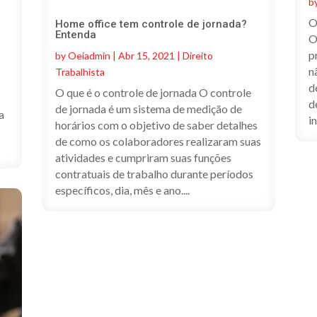
b
O
Home office tem controle de jornada?
Entenda
O
p
by
Oeiadmin
|
Abr 15, 2021
|
Direito
n
Trabalhista
d
O que é o controle de jornada O controle
d
de jornada é um sistema de medição de
a
i
horários com o objetivo de saber detalhes
de como os colaboradores realizaram suas
atividades e cumpriram suas funções
contratuais de trabalho durante períodos
específicos, dia, mês e ano....